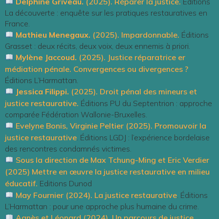
Delphine Griveau.
(2025). Réparer la justice.
Éditions
La découverte : enquête sur les pratiques restauratives en
France.
Mathieu Menegaux.
(2025). Impardonnable.
Éditions
Grasset : deux récits, deux voix, deux ennemis à priori.
Mylène Jaccoud.
(2025). Justice réparatrice er
médiation pénale. Convergences ou divergences ?
Éditions L’Harmattan.
Jessica Filippi.
(2025). Droit pénal des mineurs et
justice restaurative.
Éditions PU du Septentrion : approche
comparée Fédération Wallonie-Bruxelles.
Evelyne Bonis, Virginie Peltier (2025). Promouvoir la
justice restaurative
. Éditions LGDJ : l’expérience bordelaise
des rencontres condamnés victimes.
Sous la direction de Max Tchung-Ming et Eric Verdier
(2025) Mettre en œuvre la justice restaurative en milieu
éducatif.
Editions Dunod
May Fournier (2024). La justice restaurative
. Éditions
L’Harmattan : pour une approche plus humaine du crime.
Agnès et Léonard (2024). Un parcours de justice