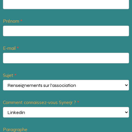
principal
Prénom
*
E-mail
*
Sujet
*
Comment connaissez-vous Synerjr ?
*
Paragraphe