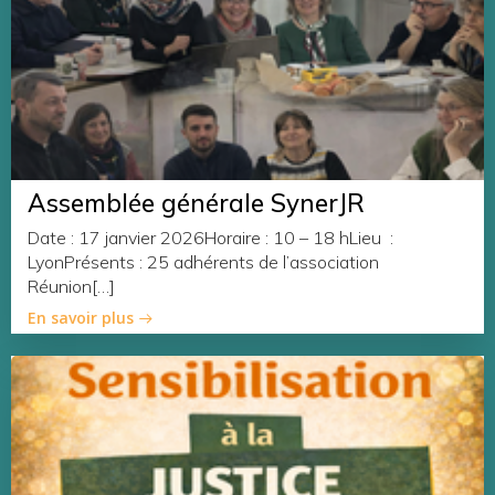
Assemblée générale SynerJR
Date : 17 janvier 2026Horaire : 10 – 18 hLieu :
LyonPrésents : 25 adhérents de l’association
Réunion[…]
En savoir plus