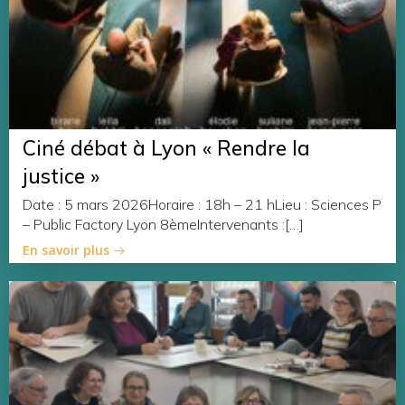
Ciné débat à Lyon « Rendre la
justice »
Date : 5 mars 2026Horaire : 18h – 21 hLieu : Sciences P
– Public Factory Lyon 8èmeIntervenants :[…]
En savoir plus