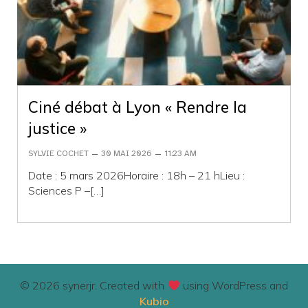
Ciné débat à Lyon « Rendre la
justice »
–
–
SYLVIE COCHET
30 MAI 2026
11:23 AM
Date : 5 mars 2026Horaire : 18h – 21 hLieu :
Sciences P –[…]
© 2026 synerjr. Created with
using WordPress and
Kubio